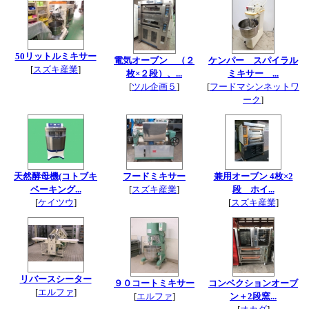
50リットルミキサー
電気オーブン （２
ケンパー スパイラル
[
スズキ産業
]
枚×２段）、...
ミキサー ...
[
ツル企画５
]
[
フードマシンネットワ
ーク
]
天然酵母機(コトブキ
フードミキサー
兼用オーブン 4枚×2
ベーキング...
[
スズキ産業
]
段 ホイ...
[
ケイツウ
]
[
スズキ産業
]
リバースシーター
９０コートミキサー
コンベクションオーブ
[
エルファ
]
[
エルファ
]
ン＋2段窯...