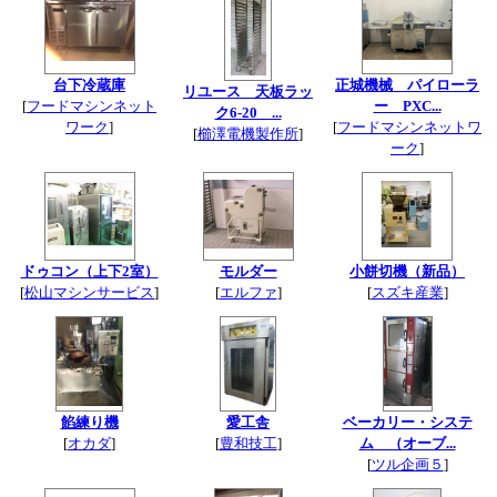
台下冷蔵庫
正城機械 パイローラ
リユース 天板ラッ
[
フードマシンネット
ー PXC...
ク6-20 ...
ワーク
]
[
フードマシンネットワ
[
櫛澤電機製作所
]
ーク
]
ドゥコン（上下2室）
モルダー
小餅切機（新品）
[
松山マシンサービス
]
[
エルファ
]
[
スズキ産業
]
餡練り機
愛工舎
ベーカリー・システ
[
オカダ
]
[
豊和技工
]
ム （オーブ...
[
ツル企画５
]