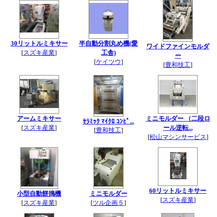
30リットルミキサー
半自動分割丸め機(愛
ワイドファインモルダ
[
スズキ産業
]
工舎)
ー
[
ケイツウ
]
[
豊和技工
]
アームミキサー
ミニモルダー （二段ロ
ｾﾗﾐｯｸ ﾏｲｸﾛ ｺﾝﾋﾟ...
[
スズキ産業
]
ール逆転...
[
豊和技工
]
[
松山マシンサービス
]
60リットルミキサー
小型自動餅搗機
ミニモルダー
[
スズキ産業
]
[
スズキ産業
]
[
ツル企画５
]