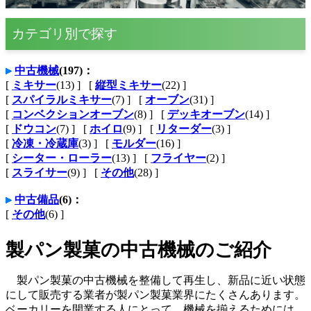
カテゴリ別で探す
中古機械
(197)：
[
ミキサー
(13) ]
[
縦型ミキサー
(22) ]
[
スパイラルミキサー
(7) ]
[
オーブン
(31) ]
[
コンベクションオーブン
(8) ]
[
デッキオーブン
(14) ]
[
ドウコン
(7) ]
[
ホイロ
(9) ]
[
リターダー
(3) ]
[
冷凍・冷蔵庫
(3) ]
[
モルダー
(16) ]
[
シーター・ローラー
(13) ]
[
フライヤー
(2) ]
[
スライサー
(9) ]
[
その他
(28) ]
中古備品
(6)：
[
その他
(6) ]
製パン製菓の中古機械のご紹介
製パン製菓の中古機械を整備して再生し、新品に近い状態
にして販売する業者が製パン製菓業界にたくさんあります。
ベーカリーを開業する人にとって、機械を揃えるためには、