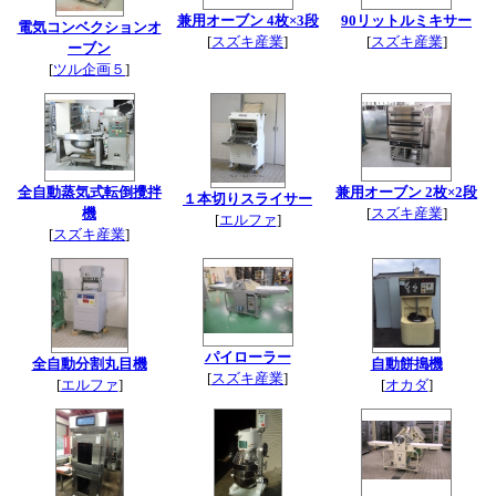
兼用オーブン 4枚×3段
90リットルミキサー
電気コンベクションオ
[
スズキ産業
]
[
スズキ産業
]
ーブン
[
ツル企画５
]
全自動蒸気式転倒攪拌
兼用オーブン 2枚×2段
１本切りスライサー
機
[
スズキ産業
]
[
エルファ
]
[
スズキ産業
]
パイローラー
全自動分割丸目機
自動餅搗機
[
スズキ産業
]
[
エルファ
]
[
オカダ
]