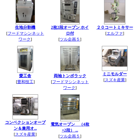
生地分割機
2枚2段オーブン ホイ
２０コートミキサー
[
フードマシンネット
ロ付
[
エルファ
]
ワーク
]
[
ツル企画５
]
ミニモルダー
愛工舎
両袖トンボラック
[
スズキ産業
]
[
豊和技工
]
[
フードマシンネット
ワーク
]
コンベクションオーブ
電気オーブン （4枚
ン＆兼用オ...
×2段） ...
[
スズキ産業
]
[
ツル企画５
]