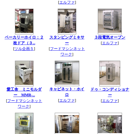
[
エルファ
]
ベーカリーホイロ：２
スタンピングミキサ
３段電気オーブン
枚ドア（３...
ー
[
エルファ
]
[
ツル企画５
]
[
フードマシンネット
ワーク
]
キャビネット・ホイ
愛工舎 ミニモルダ
ドゥ・コンディショナ
ロ
ー MMR-...
ー
[
エルファ
]
[
フードマシンネット
[
エルファ
]
ワーク
]