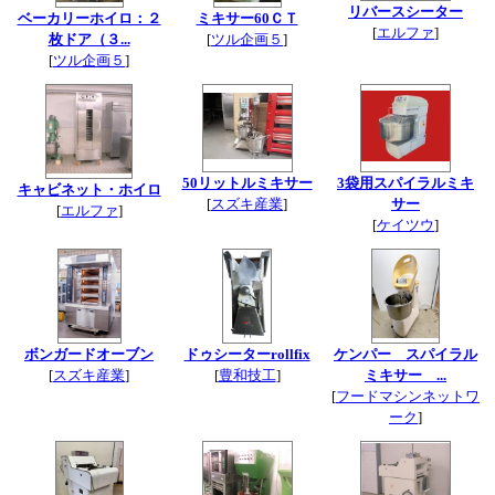
リバースシーター
ベーカリーホイロ：２
ミキサー60ＣＴ
[
エルファ
]
枚ドア（３...
[
ツル企画５
]
[
ツル企画５
]
50リットルミキサー
3袋用スパイラルミキ
キャビネット・ホイロ
[
スズキ産業
]
サー
[
エルファ
]
[
ケイツウ
]
ボンガードオーブン
ドゥシーターrollfix
ケンパー スパイラル
[
スズキ産業
]
[
豊和技工
]
ミキサー ...
[
フードマシンネットワ
ーク
]