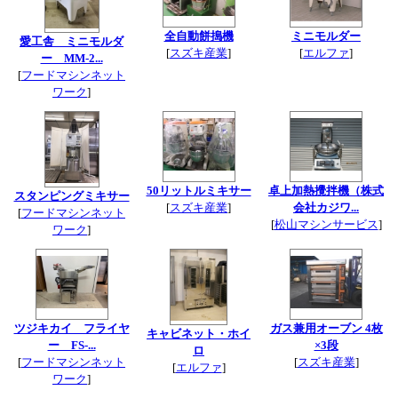
全自動餅搗機
ミニモルダー
愛工舎 ミニモルダ
[
スズキ産業
]
[
エルファ
]
ー MM-2...
[
フードマシンネット
ワーク
]
50リットルミキサー
卓上加熱攪拌機（株式
スタンピングミキサー
[
スズキ産業
]
会社カジワ...
[
フードマシンネット
[
松山マシンサービス
]
ワーク
]
ツジキカイ フライヤ
ガス兼用オーブン 4枚
キャビネット・ホイ
ー FS-...
×3段
ロ
[
フードマシンネット
[
スズキ産業
]
[
エルファ
]
ワーク
]