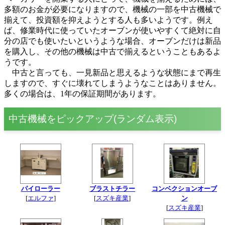
多額のお金が必要になりますので、機械の一部を中古機械で
揃えて、投資額を抑えようとする人も多いようです。例え
ば、修業時代に使っていたオーブンが使いやすくて絶対に自
分の店でも使いたいというような場合、オーブンだけは新品
を購入し、その他の機械は中古で揃えるということもあるよ
うです。
中古と言っても、一見新品と思えるような状態にまで再生
しますので、すぐに壊れてしまうようなことはありません。
多くの場合は、1年の保証期間があります。
中古機械をピックアップ(ランダム表示)
パイローラー
ブラストチラー
コンベクションオーブ
[
エルファ
]
[
スズキ産業
]
ン
[
スズキ産業
]