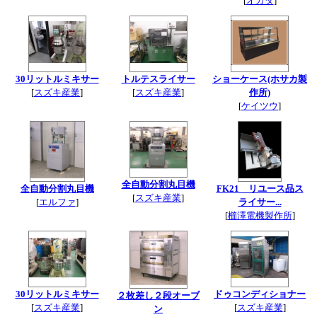
[
オカダ
]
30リットルミキサー
トルテスライサー
ショーケース(ホサカ製
[
スズキ産業
]
[
スズキ産業
]
作所)
[
ケイツウ
]
全自動分割丸目機
全自動分割丸目機
FK21 リユース品ス
[
スズキ産業
]
[
エルファ
]
ライサー...
[
櫛澤電機製作所
]
30リットルミキサー
ドゥコンディショナー
２枚差し２段オーブ
[
スズキ産業
]
[
スズキ産業
]
ン